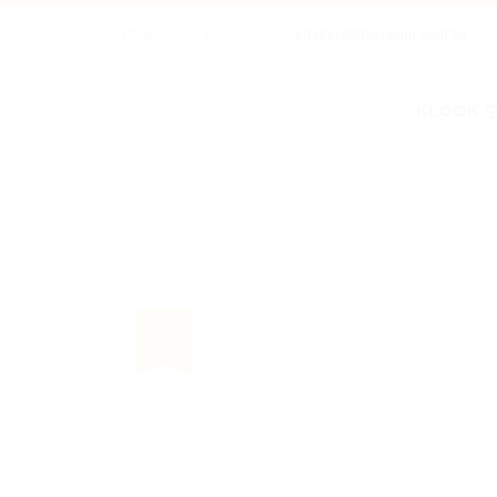
+886-2-2555 5577
cityinn2@taipeiinn.com.tw
KLOOK
